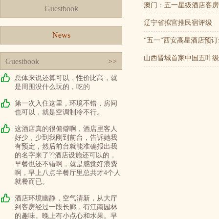
澳门：五一星级酒店客房
Guestbook
辽宁省拟官推民宿评级
News
“五一”西安高星酒店预订
山西晋城首家中国五叶级
Guestbook
>>
总体来说还算可以，性价比高，就
是周围没什么玩的，吃的
第一次入住这里，环境不错，房间
也可以，就是空调制冷不行。
这酒店真的很偏僻啊，酒店里客人
好少，少到我刚到前台，告诉她我
有预定，然后前台就能准确报出我
的名字来了??酒店设施还可以的，
早餐也还不错啊，就是感觉好浪费
啊，早上八点半餐厅里总共才4个人
就餐而已。
酒店环境幽静，空气清新，从大厅
到客房经过一段长廊，有江南园林
的趣味。晚上有小点心和水果。早